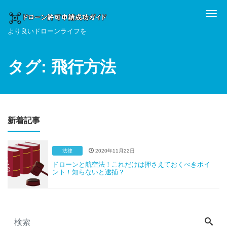
Me
より良いドローンライフを
タグ:
飛行方法
新着記事
法律
2020年11月22日
ドローンと航空法！これだけは押さえておくべきポイ
ント！知らないと逮捕？